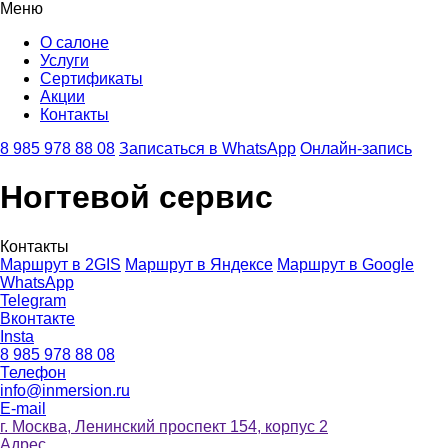
Меню
О салоне
Услуги
Сертификаты
Акции
Контакты
8 985 978 88 08
Записаться в WhatsApp
Онлайн-запись
Ногтевой сервис
Контакты
Маршрут в 2GIS
Маршрут в Яндексе
Маршрут в Google
WhatsApp
Telegram
Вконтакте
Instа
8 985 978 88 08
Телефон
info@inmersion.ru
E-mail
г. Москва, Ленинский проспект 154, корпус 2
Адрес