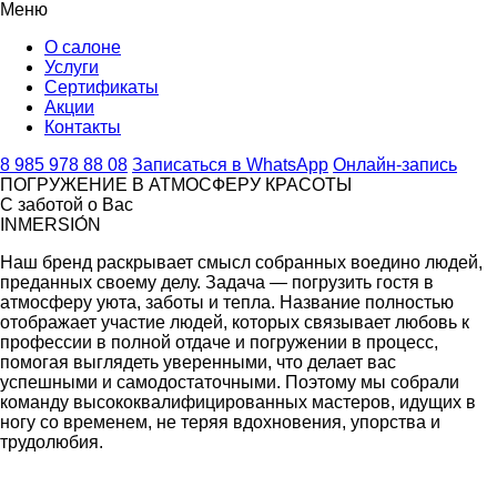
Меню
О салоне
Услуги
Сертификаты
Акции
Контакты
8 985 978 88 08
Записаться в WhatsApp
Онлайн-запись
ПОГРУЖЕНИЕ В АТМОСФЕРУ КРАСОТЫ
С заботой о Вас
INMERSIО́N
Наш бренд раскрывает смысл собранных воедино людей,
преданных своему делу. Задача — погрузить гостя в
атмосферу уюта, заботы и тепла. Название полностью
отображает участие людей, которых связывает любовь к
профессии в полной отдаче и погружении в процесс,
помогая выглядеть уверенными, что делает вас
успешными и самодостаточными. Поэтому мы собрали
команду высококвалифицированных мастеров, идущих в
ногу со временем, не теряя вдохновения, упорства и
трудолюбия.